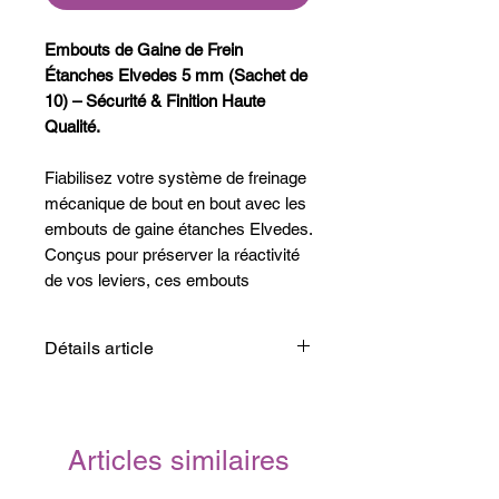
Embouts de Gaine de Frein
Étanches Elvedes 5 mm (Sachet de
10) – Sécurité & Finition Haute
Qualité.
Fiabilisez votre système de freinage
mécanique de bout en bout avec les
embouts de gaine étanches Elvedes.
Conçus pour préserver la réactivité
de vos leviers, ces embouts
apportent une finition esthétique
impeccable tout en protégeant les
Détails article
zones les plus exposées de votre
câblage.
Diamètre : 5mm
Type : Frein
Une Protection Absolue pour votre
Marque : Elvedes
Articles similaires
Système de Freinage
L'infiltration d'eau et de saletés est le