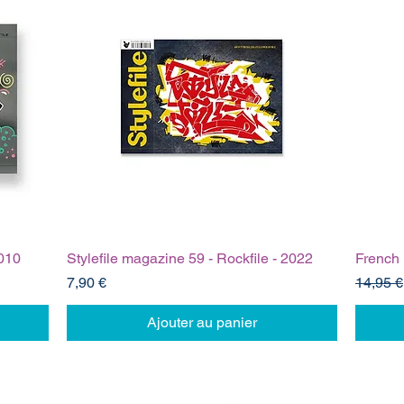
2010
Stylefile magazine 59 - Rockfile - 2022
French 
Prix
Prix ori
7,90 €
14,95 €
Ajouter au panier