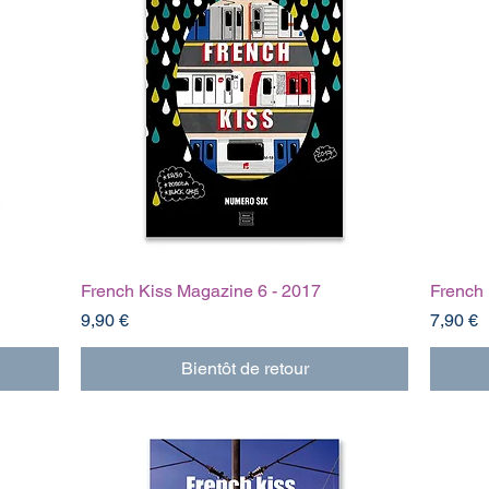
French Kiss Magazine 6 - 2017
French 
Prix
Prix
9,90 €
7,90 €
Bientôt de retour