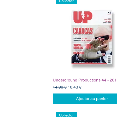
Collector
Underground Productions 44 - 20
Prix original
Prix promotionnel
14,90 €
10,43 €
Ajouter au panier
Collector