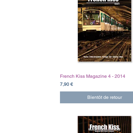
French Kiss Magazine 4 - 2014
Prix
7,90 €
Bientôt de retour