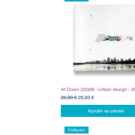
At Down (20)06 - Urban design - 
Prix original
Prix promotionnel
29,90 €
20,93 €
Ajouter au panier
Collector