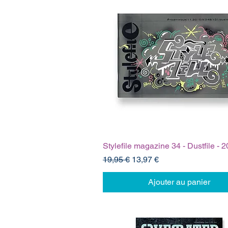
Stylefile magazine 34 - Dustfile - 
Prix original
Prix promotionnel
19,95 €
13,97 €
Ajouter au panier