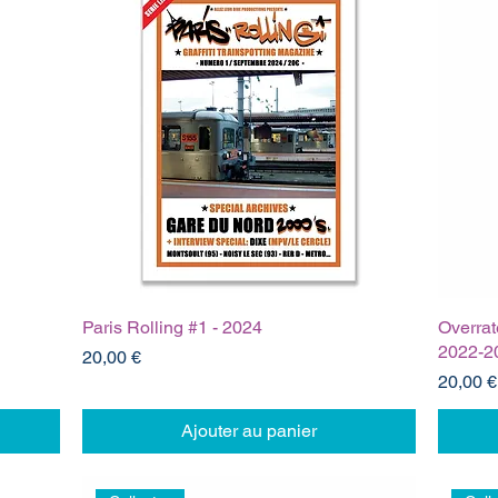
Paris Rolling #1 - 2024
Overrat
2022-2
Prix
20,00 €
Prix
20,00 €
Ajouter au panier