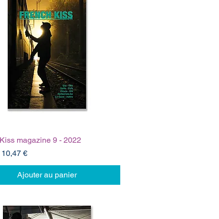
Kiss magazine 9 - 2022
ginal
Prix promotionnel
10,47 €
Ajouter au panier