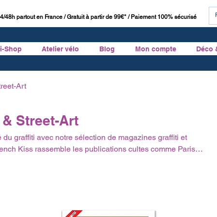
4/48h partout en France / Gratuit à partir de 99€* / Paiement 100% sécurisé
ti-Shop
Atelier vélo
Blog
Mon compte
Déco 
reet-Art
 & Street-Art
é du graffiti avec notre sélection de magazines graffiti et
ench Kiss rassemble les publications cultes comme Paris
 que des archives rares et des nouveautés internationales.
des photos de trains, de métros et de fresques murales du
 culture urbaine, consultez aussi nos livres graffiti et
inture pour passer à l'action. Livraison rapide de toute la