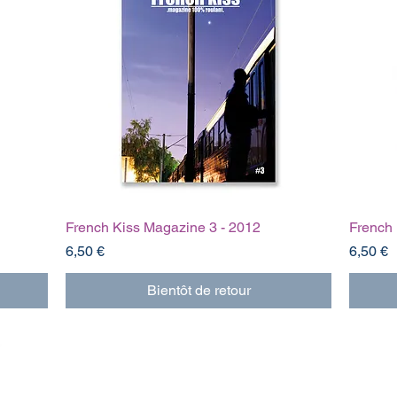
French Kiss Magazine 3 - 2012
French 
Prix
Prix
6,50 €
6,50 €
Bientôt de retour