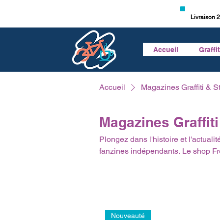
Livraison 2
Accueil
Graffi
Accueil
Magazines Graffiti & St
Magazines Graffiti
Plongez dans l'histoire et l'actualit
fanzines indépendants. Le shop Fr
City, Spraynation ou Downer, ainsi
Découvrez des dossiers exclusifs, 
monde entier. Pour approfondir votre
équipez-vous avec nos bombes de pe
presse street-art.
Nouveauté