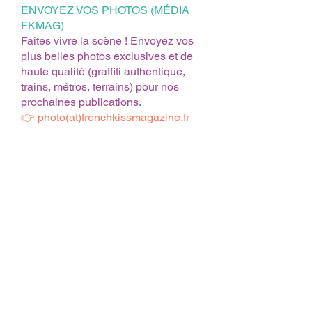
ENVOYEZ VOS PHOTOS (MÉDIA
FKMAG)
Faites vivre la scène ! Envoyez vos
plus belles photos exclusives et de
haute qualité (graffiti authentique,
trains, métros, terrains) pour nos
prochaines publications.
👉 photo(at)frenchkissmagazine.fr
Notre Graffiti Shop France
Bombes de Peinture Montana & Kobra
Marqueurs, Encres & Mops
Magazines Graffiti & Livres Art
Accessoires, Protection & Caps
Bombes de Collection Rares
Customisation de Vélos
Maintenance & Pièces Cycle
Livraison & Frais de port