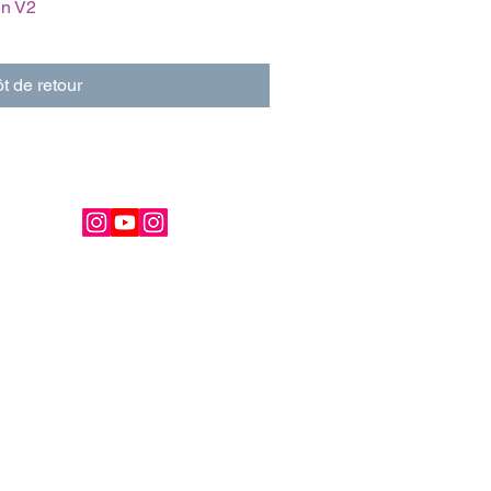
in V2
t de retour
ignez la communauté French Kiss.
nezeau
kissmagazine.fr