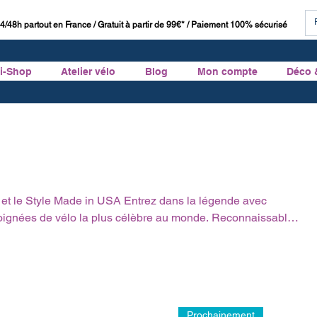
4/48h partout en France / Gratuit à partir de 99€* / Paiement 100% sécurisé
ti-Shop
Atelier vélo
Blog
Mon compte
Déco 
 in USA Entrez dans la légende avec
ignées de vélo la plus célèbre au monde. Reconnaissables
r design culte en gros blocs de gomme, les grips OURY
égalés depuis des décennies. Conçues pour éliminer les
our le VTT, le BMX ou sublimer un montage Restomod vintage.
k-On V2 verrouillable, profitez d'une fabrication Made in US
r personnaliser votre po
Prochainement