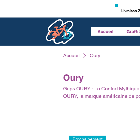
Livraison 2
Accueil
Graffi
Accueil
Oury
Oury
Grips OURY : Le Confort Mythique et le Style Made
OURY, la marque américaine de po
au premier coup d'œil grâce à leu
offrent un amorti et un confort in
vibrations, elles sont parfaites p
En version Classic à enfiler ou Loc
et d'un large choix de couleurs pou
Prochainement