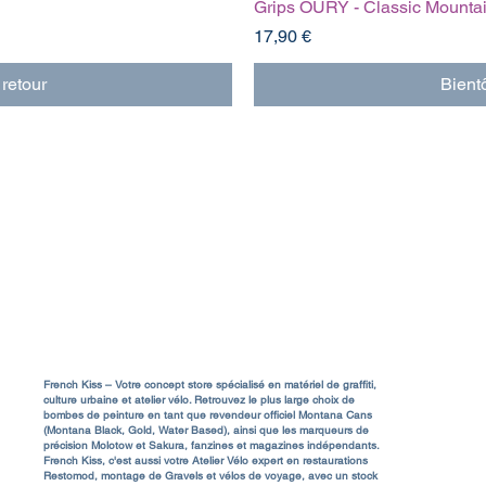
Grips OURY - Classic Mounta
Prix
17,90 €
 retour
Bientô
Livraison & Frais de port
Rejo
a
Conditions Générales de Vente (CGV)
Contact & Service Client
FAQ
A propos
Mentions Légales
French Kiss – Votre concept store spécialisé en matériel de graffiti,
culture urbaine et atelier vélo. Retrouvez le plus large choix de
bombes de peinture en tant que revendeur officiel Montana Cans
85480 Bour
(Montana Black, Gold, Water Based), ainsi que les marqueurs de
précision Molotow et Sakura, fanzines et magazines indépendants.
Shop@french
French Kiss, c'est aussi votre Atelier Vélo expert en restaurations
Restomod, montage de Gravels et vélos de voyage, avec un stock