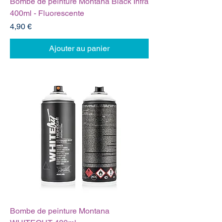
Bombe de peinture Montana Black Infra
400ml - Fluorescente
Prix
4,90 €
Ajouter au panier
Bombe de peinture Montana