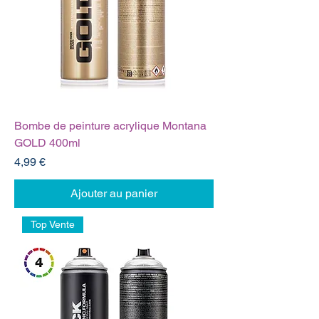
Bombe de peinture acrylique Montana
GOLD 400ml
Prix
4,99 €
Ajouter au panier
Top Vente