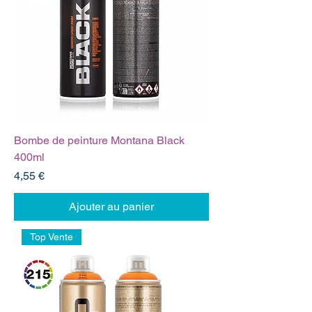
Bombe de peinture Montana Black
400ml
Prix
4,55 €
Ajouter au panier
Top Vente