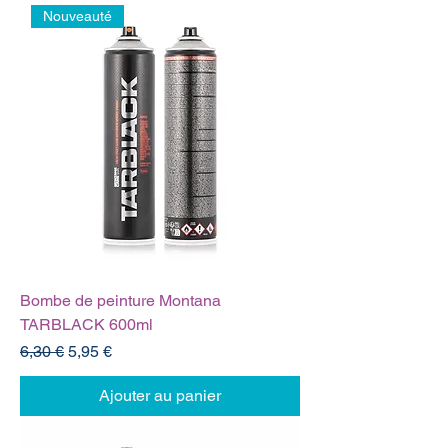
Nouveauté
Bombe de peinture Montana
TARBLACK 600ml
Prix original
Prix promotionnel
6,30 €
5,95 €
Ajouter au panier