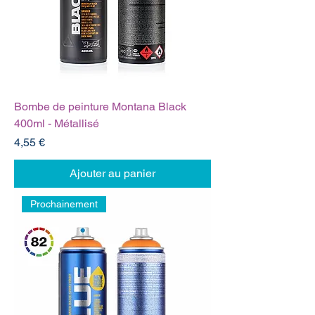
Bombe de peinture Montana Black
400ml - Métallisé
Prix
4,55 €
Ajouter au panier
Prochainement