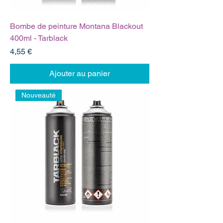
Bombe de peinture Montana Blackout
400ml - Tarblack
Prix
4,55 €
Ajouter au panier
Nouveauté