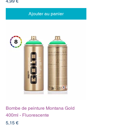
Prix
4,99 €
Ajouter au panier
Bombe de peinture Montana Gold
400ml - Fluorescente
Prix
5,15 €