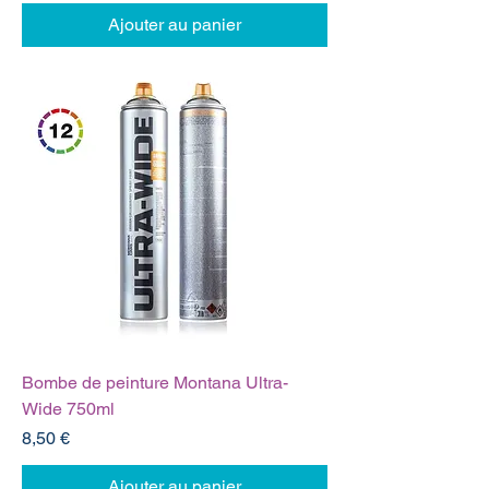
Ajouter au panier
Bombe de peinture Montana Ultra-
Wide 750ml
Prix
8,50 €
Ajouter au panier