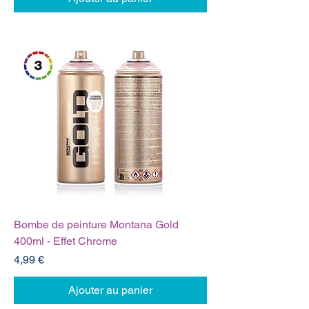
Bombe de peinture Montana Gold
400ml - Effet Chrome
Prix
4,99 €
Ajouter au panier