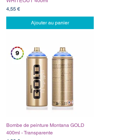
WHITEOUT 400ml
Prix
4,55 €
Ajouter au panier
Bombe de peinture Montana GOLD
400ml - Transparente