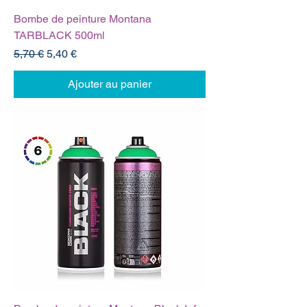
Bombe de peinture Montana
TARBLACK 500ml
Prix original
Prix promotionnel
5,70 €
5,40 €
Ajouter au panier