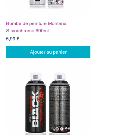
Bombe de peinture Montana
Silverchrome 600ml
Prix
5,99 €
Ajouter au panier