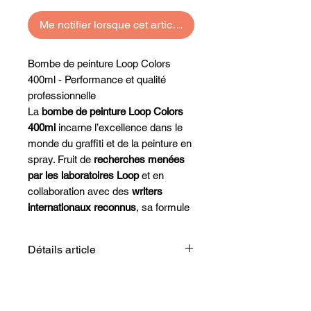
Me notifier lorsque cet article est disponible
Bombe de peinture Loop Colors
400ml - Performance et qualité
professionnelle
La
bombe de peinture Loop Colors
400ml
incarne l’excellence dans le
monde du graffiti et de la peinture en
spray. Fruit de
recherches menées
par les laboratoires Loop
et en
collaboration avec des
writers
internationaux reconnus
, sa formule
exclusive garantit une qualité
incomparable : couvrance parfaite,
Détails article
finition lisse et couleur intense.
Nom :
Loop Colors 400ml
Valve spéciale et application précise
Nombre de nuances :
220
Équipée d’une
valve spéciale
couleurs