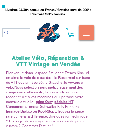
Livraison 24/48h partout en France / Gratuit à partir de 99€* /
Paiement 100% sécurisé
Atelier Vélo, Réparation &
VTT Vintage en Vendée
Bienvenue dans l'espace Atelier de French Kiss. Ici,
on aime le vélo de caractère, le Restomod sur base
de VTT des années 90, le Gravel et le voyage à
vélo. Nous sélectionnons méticuleusement des
composants alternatifs, fiables et stylés pour
redonner vie à vos machines ou upgrader votre
monture actuelle :
grips Oury,
pédales HT
Components
, pneus
Schwalbe
Billy Bonkers,
freinage Brakco ou
Kool-Stop
... Trouvez la pièce
rare qui fera la différence. Une question technique
? Un projet de montage sur-mesure ou de peinture
custom ? Contactez l'atelier !