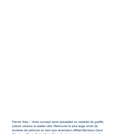
Livraison & Frais de port
Rejo
a
Conditions Générales de Vente (CGV)
Contact & Service Client
FAQ
A propos
Mentions Légales
NcFormula presents:
Just 
SHORTCUTZZ 01 “Up North”
minut
de B
French Kiss – Votre concept store spécialisé en matériel de graffiti,
culture urbaine et atelier vélo. Retrouvez le plus large choix de
bombes de peinture en tant que revendeur officiel Montana Cans
85480 Bour