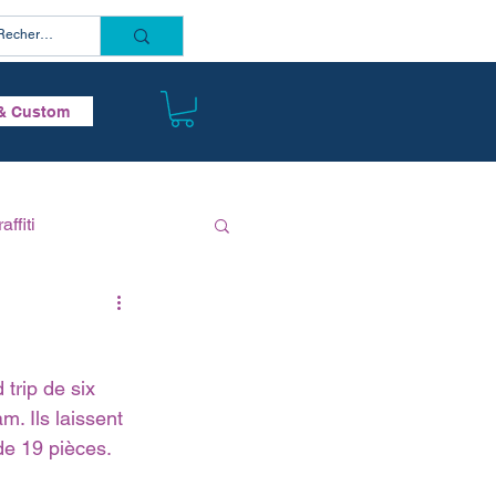
Connectez vous
& Custom
affiti
 trip de six 
m. Ils laissent 
de 19 pièces. 