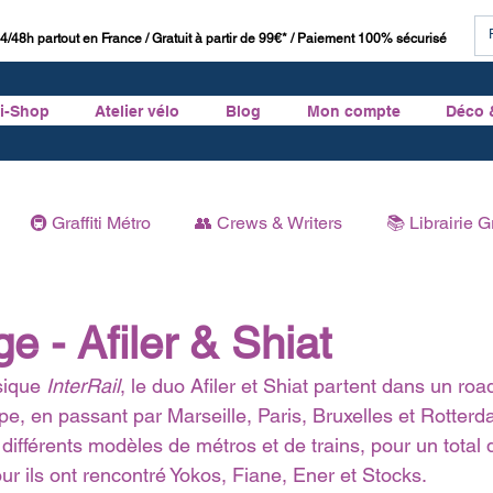
4/48h partout en France / Gratuit à partir de 99€* / Paiement 100% sécurisé
ti-Shop
Atelier vélo
Blog
Mon compte
Déco 
🚇 Graffiti Métro
👥 Crews & Writers
📚 Librairie Gr
Graffiti
🏛 Histoire du Graffiti
 - Afiler & Shiat
sique 
InterRail
, le duo Afiler et Shiat partent dans un road
ope, en passant par Marseille, Paris, Bruxelles et Rotterda
différents modèles de métros et de trains, pour un total 
ur ils ont rencontré Yokos, Fiane, Ener et Stocks. 