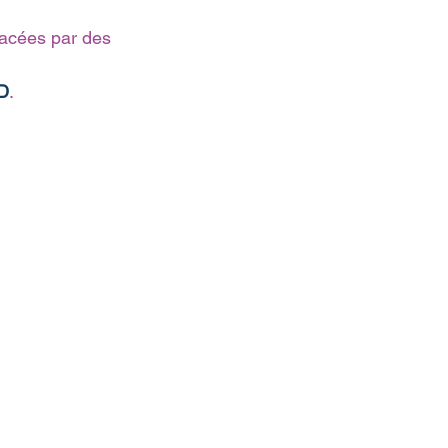
lacées par des 
D
.