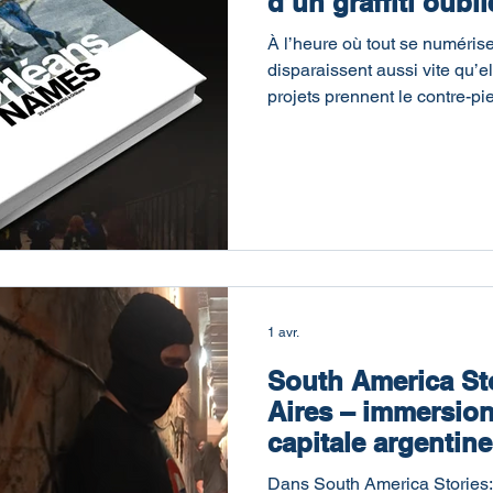
d’un graffiti oubli
À l’heure où tout se numérise
disparaissent aussi vite qu’e
projets prennent le contre-pied
archivent. Ils donnent du po
ce que propose Orléans by 
s’impose déjà comme une piè
comprendre une scène aussi d
du graffiti à Orléans. Un livr
laisser disparaître Derrière c
1 avr.
South America St
Aires – immersion 
capitale argentine
Dans South America Stories: