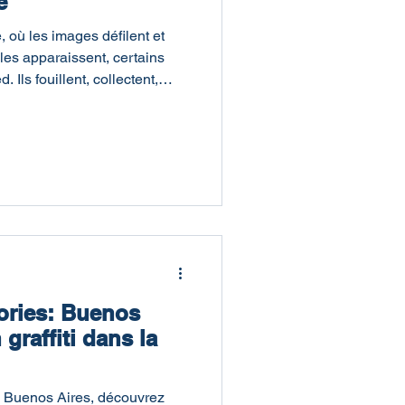
é
, où les images défilent et
lles apparaissent, certains
. Ils fouillent, collectent,
ids au passé.C’est exactement
Names, un ouvrage qui
ce essentielle pour
iscrète qu’influente : celle
e né d’une urgence : ne pas
e projet
ories: Buenos
graffiti dans la
 Buenos Aires, découvrez