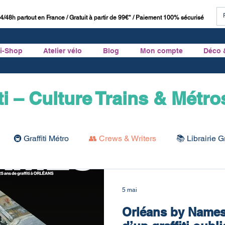
4/48h partout en France / Gratuit à partir de 99€* / Paiement 100% sécurisé
ti-Shop
Atelier vélo
Blog
Mon compte
Déco 
ti – Culture Trains & Métr
🚇 Graffiti Métro
👥 Crews & Writers
📚 Librairie Gr
Graffiti
🏛 Histoire du Graffiti
5 mai
Orléans by Names