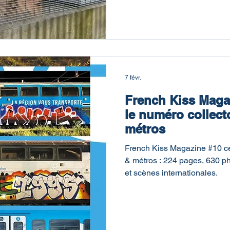
7 févr.
French Kiss Magaz
le numéro collecto
métros
French Kiss Magazine #10 célè
& métros : 224 pages, 630 pho
et scènes internationales.