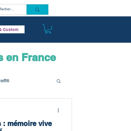
Connectez vous
& Custom
os en France
affiti
 : mémoire vive