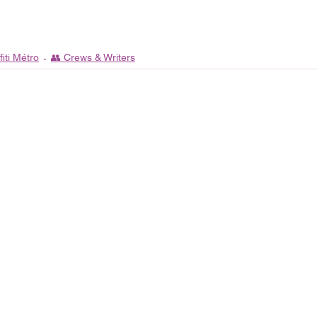
fiti Métro
👥 Crews & Writers