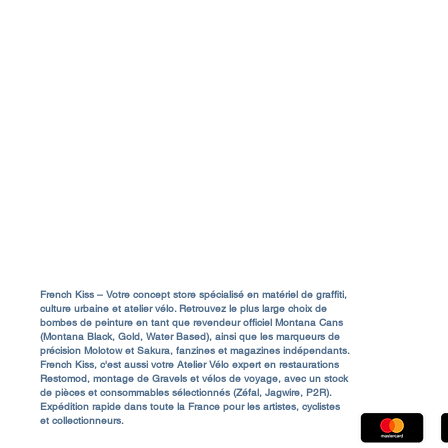
Livraison & Frais de port
Rejo
a
Conditions Générales de Vente (CGV)
Contact & Service Client
FAQ
A propos
Mentions Légales
French Kiss – Votre concept store spécialisé en matériel de graffiti,
culture urbaine et atelier vélo. Retrouvez le plus large choix de
bombes de peinture en tant que revendeur officiel Montana Cans
85480 Bour
(Montana Black, Gold, Water Based), ainsi que les marqueurs de
précision Molotow et Sakura, fanzines et magazines indépendants.
Shop@french
French Kiss, c'est aussi votre Atelier Vélo expert en restaurations
Restomod, montage de Gravels et vélos de voyage, avec un stock
de pièces et consommables sélectionnés (Zéfal, Jagwire, P2R).
Expédition rapide dans toute la France pour les artistes, cyclistes
et collectionneurs.