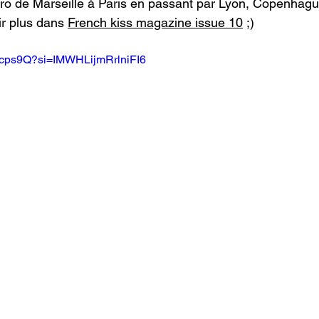
tro de Marseille à Paris en passant par Lyon, Copenhague,
ir plus dans 
French kiss magazine issue 10
 ;)
j-cps9Q?si=IMWHLijmRrlniFI6