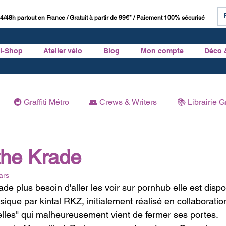
4/48h partout en France / Gratuit à partir de 99€* / Paiement 100% sécurisé
ti-Shop
Atelier vélo
Blog
Mon compte
Déco 
🚇 Graffiti Métro
👥 Crews & Writers
📚 Librairie Gr
Graffiti
🏛 Histoire du Graffiti
the Krade
ars
de plus besoin d'aller les voir sur pornhub elle est dispo
que par kintal RKZ, initialement réalisé en collaboratio
elles" qui malheureusement vient de fermer ses portes. 