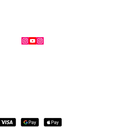
ignez la communauté French Kiss.
nezeau
kissmagazine.fr