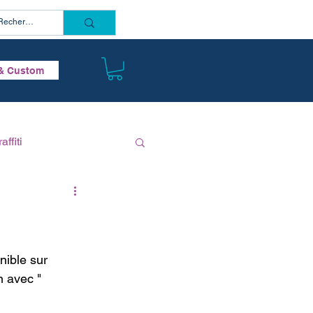
Connectez vous
& Custom
affiti
nible sur 
n avec " 