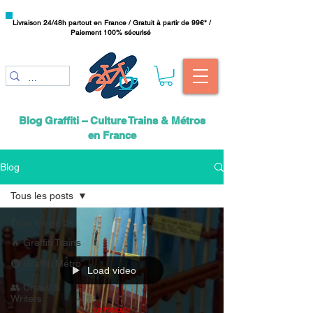
Livraison 24/48h partout en France / Gratuit à partir de 99€* /
Paiement 100% sécurisé
Blog Graffiti – Culture Trains & Métros
en France
Blog
Tous les posts
Tous les posts
🔥 Graffiti Trains
🚇 Graffiti Métro
Load video
👥 Crews &
Writers