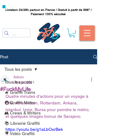
Livraison 24/48h partout en France / Gratuit à partir de 99€* /
Paiement 100% sécurisé
Post
Tous les posts
Admin
Tous les posts
26 déc. 2021
#FuckMyLife
🔥 Graffiti Trains
Quatre minutes d'actions pour un voyage à 
🚇 Graffiti Métro
Lille, Amsterdam, Rotterdam, Ankara, 
Istanbul, Izmir, Bursa pour peindre le métro, 
👥 Crews & Writers
et quelques images bonus de Sarajevo.
📚 Librairie Graffiti
https://youtu.be/g1aLbOxrBek
🎥 Vidéo Graffiti