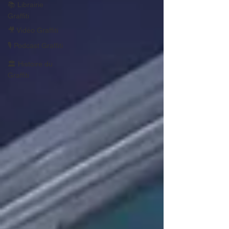
📚 Librairie
Graffiti
🎥 Vidéo Graffiti
🎙 Podcast Graffiti
🏛 Histoire du
Graffiti