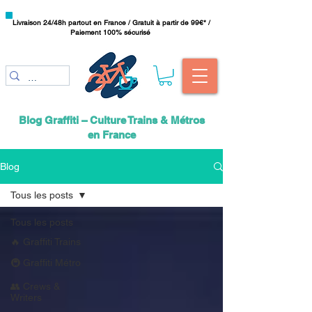
Livraison 24/48h partout en France / Gratuit à partir de 99€* /
Paiement 100% sécurisé
Blog Graffiti – Culture Trains & Métros
en France
Blog
Tous les posts
Tous les posts
🔥 Graffiti Trains
🚇 Graffiti Métro
👥 Crews &
Writers