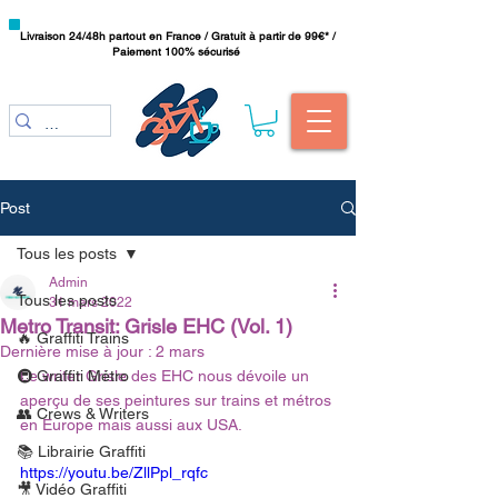
Livraison 24/48h partout en France / Gratuit à partir de 99€* /
Paiement 100% sécurisé
Post
Tous les posts
Admin
Tous les posts
31 mars 2022
Metro Transit: Grisle EHC (Vol. 1)
🔥 Graffiti Trains
Dernière mise à jour :
2 mars
🚇 Graffiti Métro
Le writer Grisle des EHC nous dévoile un 
aperçu de ses peintures sur trains et métros 
👥 Crews & Writers
en Europe mais aussi aux USA.
📚 Librairie Graffiti
https://youtu.be/ZllPpl_rqfc
🎥 Vidéo Graffiti