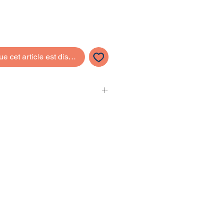
ue cet article est disponible
ique
l
s On Holidays