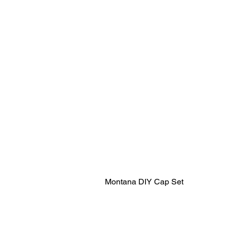
Montana DIY Cap Set
Notre Graffiti Shop France
Bombes de Peinture Montana & Kobr