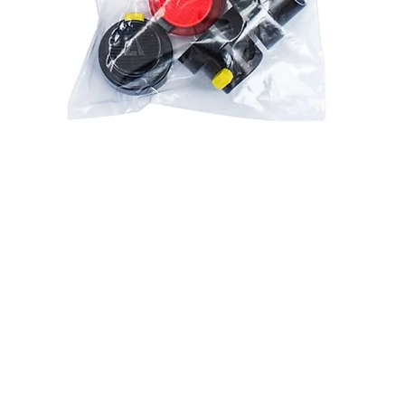
Aperçu rapide
Livraison & Frais de port
Rejo
a
Conditions Générales de Vente (CGV)