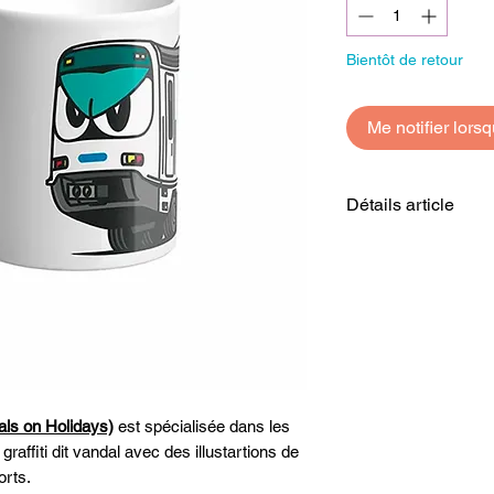
Bientôt de retour
Me notifier lorsq
Détails article
Matière: Céram
Capacité: 310m
Marque:
Vandal
ls on Holidays)
est spécialisée dans les
graffiti dit vandal avec des illustartions de
orts.