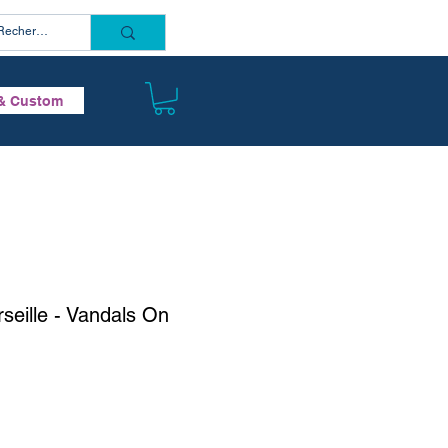
Connectez vous
& Custom
eille - Vandals On