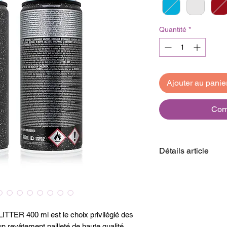
Quantité
*
Ajouter au panie
Com
Détails article
Nuances de cou
Contenu
: 400 m
Niveau de brill
Base de laque
:
TTER 400 ml est le choix privilégié des
Système de val
un revêtement pailleté de haute qualité,