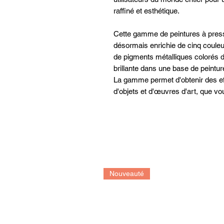
raffiné et esthétique.
Cette gamme de peintures à pres
désormais enrichie de cinq coule
de pigments métalliques colorés de 
brillante dans une base de peintur
La gamme permet d'obtenir des eff
d'objets et d'œuvres d'art, que vo
des œuvres d'art ou réaliser de
peut être appliqué sur de nombreus
papier, le carton, la toile apprêtée,
porcelaine, la pierre, l'acrylique 
Une fois appliquée, une fine couch
répartition fine des particules sc
résistante à la lumière, aux rayur
Nouveauté
supplémentaires permet d'obtenir 
d'intensifier l'effet.
Nous recommandons de bien agiter 
de courtes pauses dans l'applicati