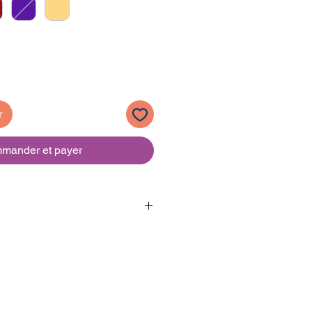
r
mander et payer
leur
: 5
l
ance
: Finition semi-mate
 Nitro Combi
ve
: Moyenne pression