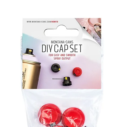
SH Gloss
afin de renforcer l'effet
l obtenu sera fortement influencé par la
de la sous-couche. La base de peinture
recouverte par de nombreux types de laques
 les peintures
Montana GOLD
,
Montana
ues classiques.
tter
est aussi disponible.
leurs Argent, Or, Rouge, Violet et