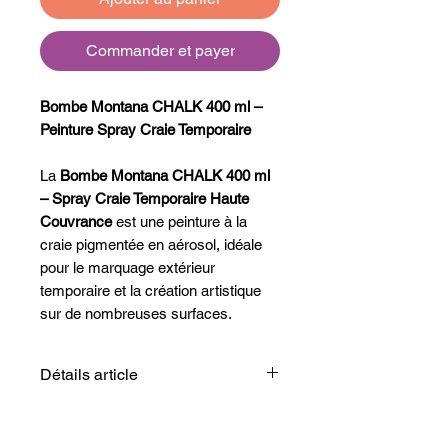
Commander et payer
Bombe Montana CHALK 400 ml –
Peinture Spray Craie Temporaire
La
Bombe Montana CHALK 400 ml
– Spray Craie Temporaire Haute
Couvrance
est une peinture à la
craie pigmentée en aérosol, idéale
pour le marquage extérieur
temporaire et la création artistique
sur de nombreuses surfaces.
Disponible en 10 couleurs vives,
mates et hautement couvrantes, ce
Détails article
spray offre un rendu authentique
avec un effet craie rugueux
Couleurs: 10
caractéristique.
Finition: Mat