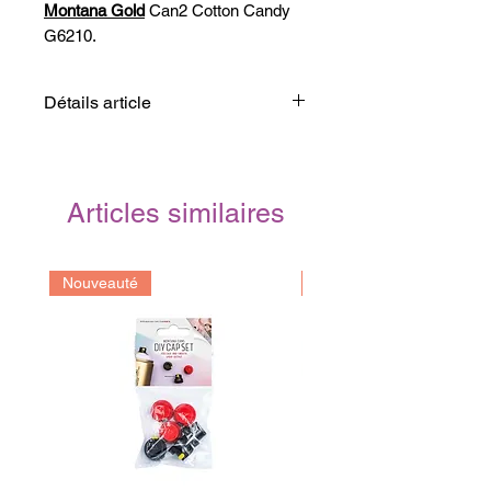
Montana Gold
Can2 Cotton Candy
G6210.
Détails article
Capacité: 400ml
Série limité
Articles similaires
Marque:
Montana Cans
Origine: Allemand
Nouveauté
Prochainement