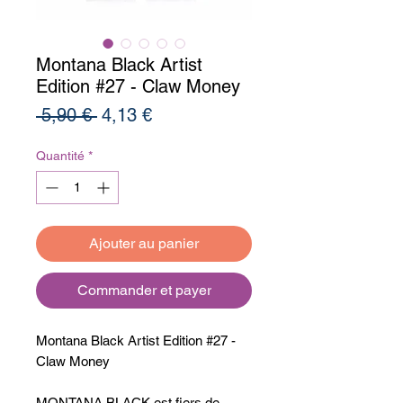
Montana Black Artist
Edition #27 - Claw Money
Prix
Prix
 5,90 € 
4,13 €
original
promotionnel
Quantité
*
Ajouter au panier
Commander et payer
Montana Black Artist Edition #27 -
Claw Money
MONTANA BLACK est fiers de