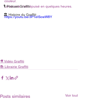
couleur. 
🎙 Podcast Graffiti
Le fanzine c'est épuisé en quelques heures.
🏛 Histoire du Graffiti
https://youtu.be/3P1eISowW8Y
🎥 Vidéo Graffiti
📚 Librairie Graffiti
Voir tout
Posts similaires