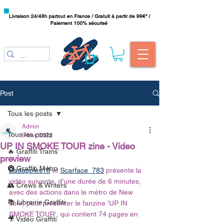
Livraison 24/48h partout en France / Gratuit à partir de 99€* /
Paiement 100% sécurisé
Post
Tous les posts
Admin
Tous les posts
9 févr. 2022
UP IN SMOKE TOUR zine - Video
🔥 Graffiti Trains
preview
🚇 Graffiti Métro
Badapples18
 et 
Scarface_783
 présente la 
vidéo suivante, d'une durée de 6 minutes, 
👥 Crews & Writers
avec des actions dans le métro de New 
📚 Librairie Graffiti
York, pour présenter le fanzine 'UP IN 
SMOKE TOUR', qui contient 74 pages en 
🎥 Vidéo Graffiti