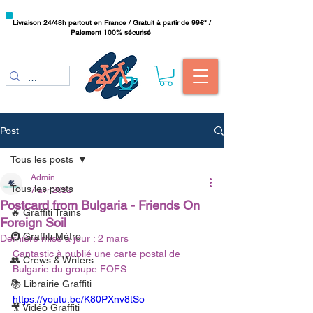
Livraison 24/48h partout en France / Gratuit à partir de 99€* /
Paiement 100% sécurisé
Post
Tous les posts
Admin
Tous les posts
7 avr. 2022
Postcard from Bulgaria - Friends On
🔥 Graffiti Trains
Foreign Soil
🚇 Graffiti Métro
Dernière mise à jour :
2 mars
Cantastic à publié une carte postal de 
👥 Crews & Writers
Bulgarie du groupe FOFS.
📚 Librairie Graffiti
https://youtu.be/K80PXnv8tSo
🎥 Vidéo Graffiti