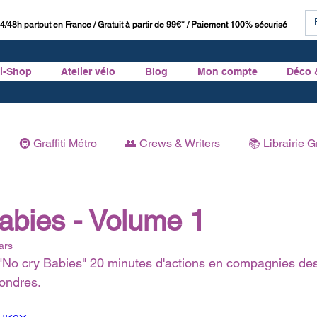
4/48h partout en France / Gratuit à partir de 99€* / Paiement 100% sécurisé
ti-Shop
Atelier vélo
Blog
Mon compte
Déco 
🚇 Graffiti Métro
👥 Crews & Writers
📚 Librairie Gr
Graffiti
🏛 Histoire du Graffiti
abies - Volume 1
ars
"No cry Babies" 20 minutes d'actions en compagnies des
Londres.