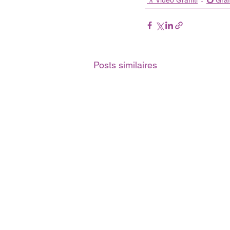
🎥 Vidéo Graffiti
🚇 Graf
Posts similaires