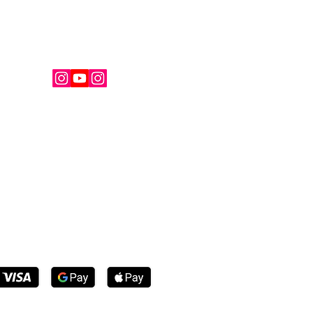
ignez la communauté French Kiss.
nezeau
kissmagazine.fr