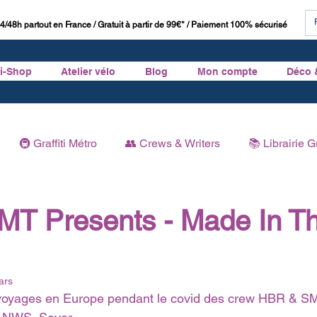
4/48h partout en France / Gratuit à partir de 99€* / Paiement 100% sécurisé
ti-Shop
Atelier vélo
Blog
Mon compte
Déco 
🚇 Graffiti Métro
👥 Crews & Writers
📚 Librairie Gr
Graffiti
🏛 Histoire du Graffiti
T Presents - Made In T
ars
voyages en Europe pendant le covid des crew HBR & S