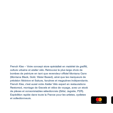
Livraison & Frais de port
Rejo
a
Conditions Générales de Vente (CGV)
Contact & Service Client
FAQ
A propos
Mentions Légales
French Kiss – Votre concept store spécialisé en matériel de graffiti,
culture urbaine et atelier vélo. Retrouvez le plus large choix de
bombes de peinture en tant que revendeur officiel Montana Cans
85480 Bour
(Montana Black, Gold, Water Based), ainsi que les marqueurs de
précision Molotow et Sakura, fanzines et magazines indépendants.
Shop@french
French Kiss, c'est aussi votre Atelier Vélo expert en restaurations
Restomod, montage de Gravels et vélos de voyage, avec un stock
de pièces et consommables sélectionnés (Zéfal, Jagwire, P2R).
Expédition rapide dans toute la France pour les artistes, cyclistes
et collectionneurs.
© 2026 French Kiss Magazine. Tous droits réservés.