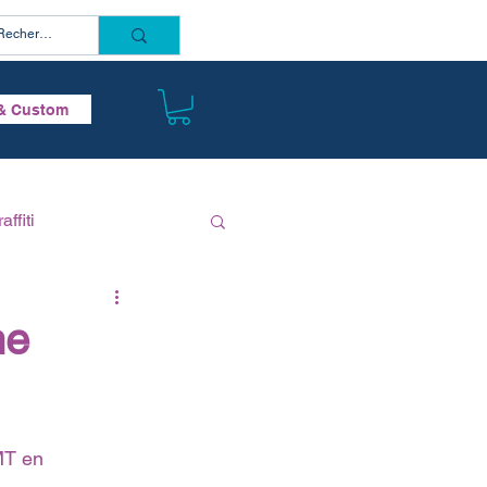
Connectez vous
& Custom
affiti
he
MT en 