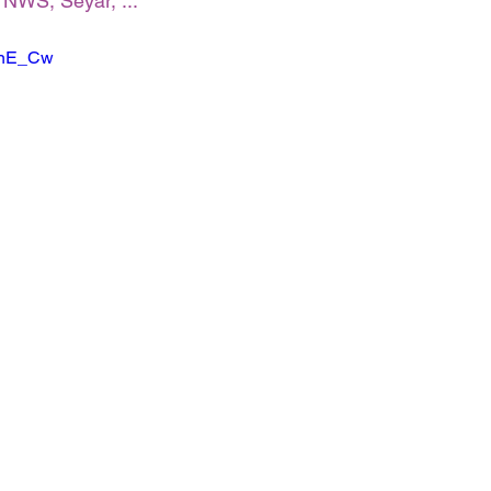
NWS, Seyar, ...
-FnE_Cw