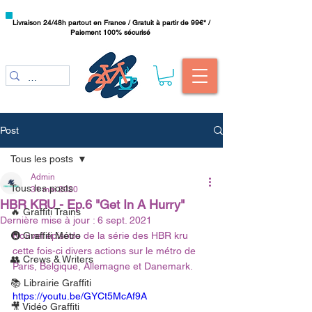
Livraison 24/48h partout en France / Gratuit à partir de 99€* /
Paiement 100% sécurisé
Post
Tous les posts
Admin
Tous les posts
31 mai 2020
HBR KRU - Ep.6 "Get In A Hurry"
🔥 Graffiti Trains
Dernière mise à jour :
6 sept. 2021
🚇 Graffiti Métro
Nouvel épisode de la série des HBR kru 
cette fois-ci divers actions sur le métro de 
👥 Crews & Writers
Paris, Belgique, Allemagne et Danemark.
📚 Librairie Graffiti
https://youtu.be/GYCt5McAf9A
🎥 Vidéo Graffiti