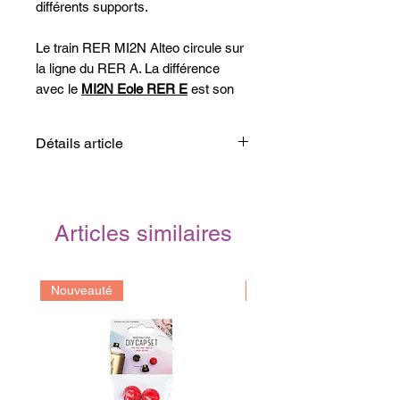
différents supports.
Le train RER MI2N Alteo circule sur
la ligne du RER A. La différence
avec le
MI2N Eole RER E
est son
gros logo RER.
Détails article
Parfait pour le bureau, la maison ou
comme cadeau pour un ami.
Matière: Céramique
Les tasses et encres utilisées sont
Capacité: 310ml
de qualité supérieure pour obtenir un
Marque:
Vandals On Holidays
Articles similaires
bon résultat durable.
Les tasses peuvent aller au micro-
onde et au lave-vaisselle mais il
Nouveauté
Prochainement
préférable de les laver à la main pour
préserver l'image dans le temps.