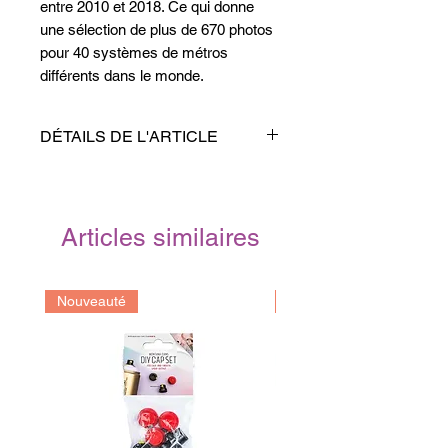
entre 2010 et 2018. Ce qui donne
une sélection de plus de 670 photos
pour 40 systèmes de métros
différents dans le monde.
On peut y voir les graffs sur les
métros de Marseille, Bruxelles,
DÉTAILS DE L'ARTICLE
Amsterdam, Rotterdam, Berlin,
Copenhague, Montréal, New-York,
Format:
PDF
Kiev, Moscou, Melbourne, Rome,
Pages:
218
Naples, Brasilia, Sao Paulo, ... ainsi
Parution:
2020
Articles similaires
que des gros dossiers sur Paris (180
Langue:
Français
photos), Milan (110 photos) et
Origine:
France
Athènes (60 photos).
Nouveauté
Prochainement
Le tout sur 218 pages.