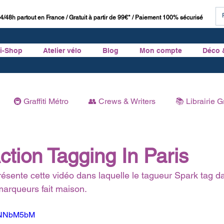
4/48h partout en France / Gratuit à partir de 99€* / Paiement 100% sécurisé
ti-Shop
Atelier vélo
Blog
Mon compte
Déco 
🚇 Graffiti Métro
👥 Crews & Writers
📚 Librairie Gr
Graffiti
🏛 Histoire du Graffiti
ction Tagging In Paris
résente cette vidéo dans laquelle le tagueur Spark tag da
rqueurs fait maison.
6DNNbM5bM