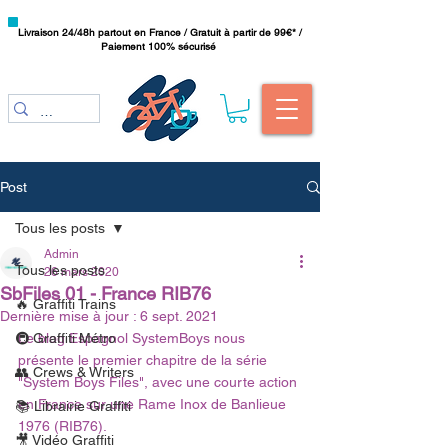
Livraison 24/48h partout en France / Gratuit à partir de 99€* /
Paiement 100% sécurisé
Post
Tous les posts
Admin
Tous les posts
26 mars 2020
SbFiles 01 - France RIB76
🔥 Graffiti Trains
Dernière mise à jour :
6 sept. 2021
🚇 Graffiti Métro
Le blog Espagnol SystemBoys nous 
présente le premier chapitre de la série 
👥 Crews & Writers
"System Boys Files", avec une courte action 
en France sur une Rame Inox de Banlieue 
📚 Librairie Graffiti
1976 (RIB76).
🎥 Vidéo Graffiti