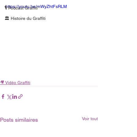
https://youtu.be/mWyZhtFsRLM
🎙 Podcast Graffiti
🏛 Histoire du Graffiti
🎥 Vidéo Graffiti
Voir tout
Posts similaires