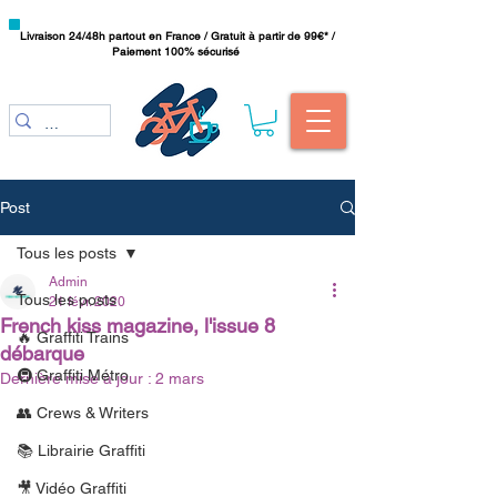
Livraison 24/48h partout en France / Gratuit à partir de 99€* /
Paiement 100% sécurisé
Post
Tous les posts
Admin
Tous les posts
21 févr. 2020
French kiss magazine, l'issue 8
🔥 Graffiti Trains
débarque
🚇 Graffiti Métro
Dernière mise à jour :
2 mars
👥 Crews & Writers
📚 Librairie Graffiti
🎥 Vidéo Graffiti