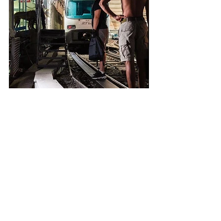
📚 Librairie Graffiti
🚇 Graffiti Métro