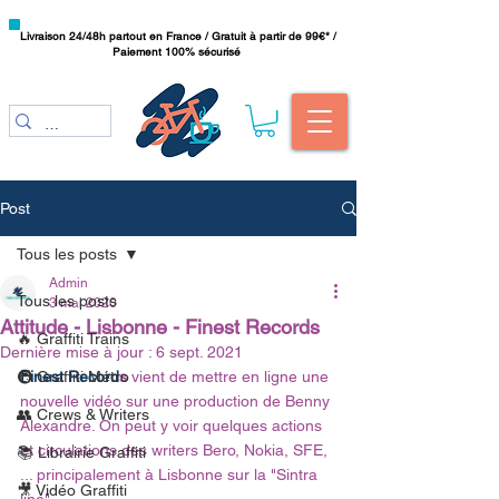
Livraison 24/48h partout en France / Gratuit à partir de 99€* /
Paiement 100% sécurisé
Post
Tous les posts
Admin
Tous les posts
3 mai 2020
Attitude - Lisbonne - Finest Records
🔥 Graffiti Trains
Dernière mise à jour :
6 sept. 2021
🚇 Graffiti Métro
Finest Record
s
 vient de mettre en ligne une 
nouvelle vidéo sur une production de Benny 
👥 Crews & Writers
Alexandre. On peut y voir quelques actions 
et circulations des writers Bero, Nokia, SFE, 
📚 Librairie Graffiti
... principalement à Lisbonne sur la "Sintra 
🎥 Vidéo Graffiti