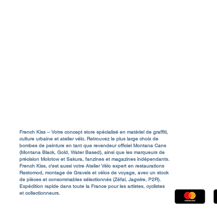
Livraison & Frais de port
Rejo
a
Conditions Générales de Vente (CGV)
Contact & Service Client
FAQ
A propos
Mentions Légales
NcFormula presents:
Just 
SHORTCUTZZ 01 “Up North”
minut
de B
French Kiss – Votre concept store spécialisé en matériel de graffiti,
culture urbaine et atelier vélo. Retrouvez le plus large choix de
bombes de peinture en tant que revendeur officiel Montana Cans
85480 Bour
(Montana Black, Gold, Water Based), ainsi que les marqueurs de
précision Molotow et Sakura, fanzines et magazines indépendants.
Shop@french
French Kiss, c'est aussi votre Atelier Vélo expert en restaurations
Restomod, montage de Gravels et vélos de voyage, avec un stock
de pièces et consommables sélectionnés (Zéfal, Jagwire, P2R).
Expédition rapide dans toute la France pour les artistes, cyclistes
et collectionneurs.
© 2026 French Kiss Magazine. Tous droits réservés.