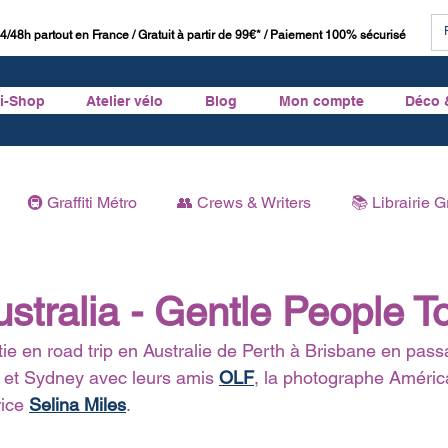
4/48h partout en France / Gratuit à partir de 99€* / Paiement 100% sécurisé
ti-Shop
Atelier vélo
Blog
Mon compte
Déco 
🚇 Graffiti Métro
👥 Crews & Writers
📚 Librairie Gr
Graffiti
🏛 Histoire du Graffiti
stralia - Gentle People T
ie en road trip en Australie de Perth à Brisbane en pass
 et Sydney avec leurs amis 
OLF
, la photographe Améric
rice 
Selina Miles
. 