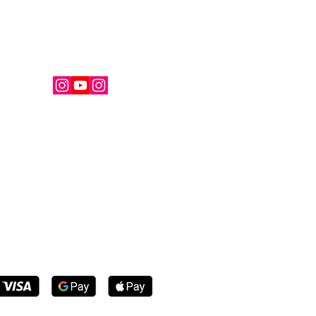
ignez la communauté French Kiss.
Do Hit: Brussels – 18
es d’action sur le métro
ruxelles
nezeau
kissmagazine.fr