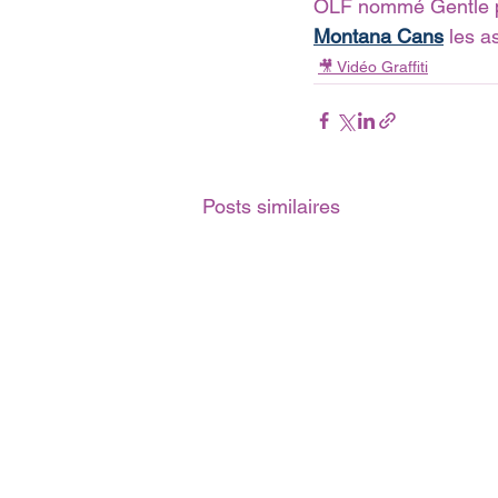
OLF nommé Gentle p
Montana Cans
 les a
🎥 Vidéo Graffiti
Posts similaires