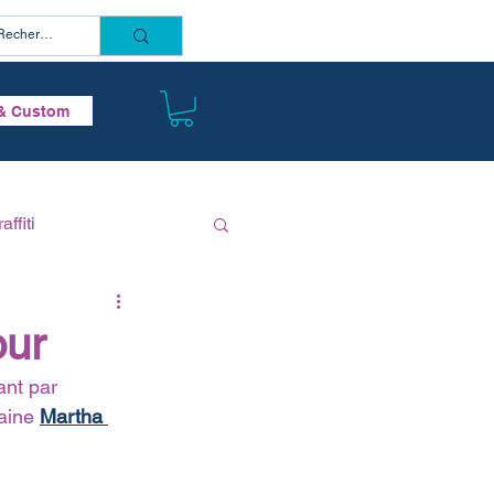
Connectez vous
& Custom
affiti
our
ant par 
aine 
Martha 