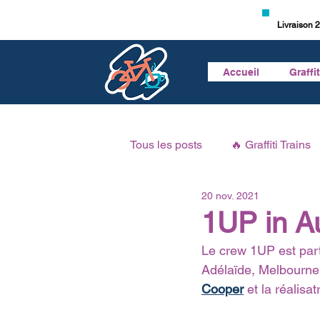
Livraison 2
Accueil
Graffi
Tous les posts
🔥 Graffiti Trains
20 nov. 2021
🎥 Vidéo Graffiti
🎙 Podcast 
1UP in Au
Le crew 1UP est part
Adélaïde, Melbourne
Cooper
 et la réalisat