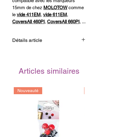
compatible avec les marqueurs
15mm de chez
MOLOTOW
comme
le
vide 411EM
,
vide 611EM
,
CoversAll 460PI
,
CoversAll 660PI
, ...
Détails article
Taille:
20mm
Compatible:
411EM
, 460PI,
611EM
,
660PI
Articles similaires
Marque:
Molotow
Origine:
Allemand
Nouveauté
Prochainement