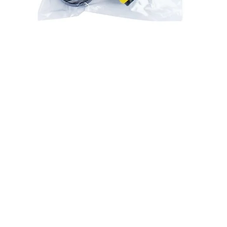
Aperçu rapide
Livraison & Frais de port
Rejo
a
Conditions Générales de Vente (CGV)
Contact & Service Client
FAQ
A propos
Mentions Légales