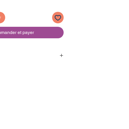
r
mander et payer
gide
x21cm
s / Anglais
wn