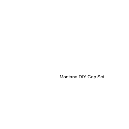
Montana DIY Cap Set
Notre Graffiti Shop France
Bombes de Peinture Montana & Kobr
Marqueurs, Encres & Mops
Magazines Graffiti & Livres Art
Accessoires, Protection & Caps
Bombes de Collection Rares