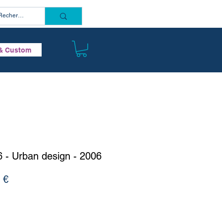
Connectez vous
& Custom
 - Urban design - 2006
Prix
 €
l
promotionnel