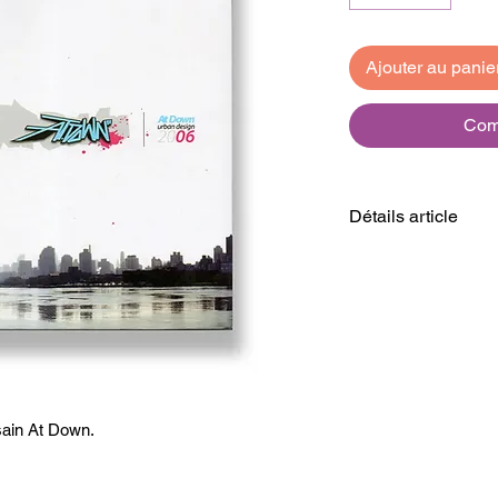
Ajouter au panie
Com
Détails article
Couverture : Ri
Dimension : 21
Pages : 162
Langue : Françai
Origine : France
Marque : At do
Parution : 2006
ain At Down.