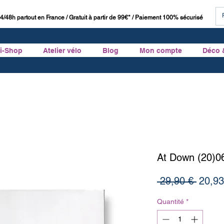
4/48h partout en France / Gratuit à partir de 99€* / Paiement 100% sécurisé
ti-Shop
Atelier vélo
Blog
Mon compte
Déco 
At Down (20)06
Prix
 29,90 € 
20,93
origina
Quantité
*