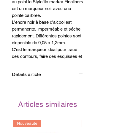
au point le Stylefile marker Fineliners
est un marqueur noir avec une
pointe calibrée.
L'encre noir à base d'alcool est
permanente, imperméable et séche
rapidement. Différentes pointes sont
disponible de 0,05 à 1,2mm.
C'est le marqueur idéal pour tracé
des contours, faire des esquisses et
s'accompagne parfaitement avec les
feutres bi-pointe à alcool Stylefile
Détails article
utilisable sur les
Stylefile marker
Skecthbook
.
Couleur : Noir
Grâce à son capuchon "cap-off-
Taille : de 0,05 à 1,2mm
function" il peut rester jusqu'à 4h
Base : Alcool
Articles similaires
ouvert sans qu'il ne séche trop vite.
Marque :
Stylefile
Les Stylefile marker fineliner sont
Origine : Allemagne
aussi disponible en
pack 10 (de 0,05
Nouveauté
Prochainement
à 1,2mm)
et en
pack de 5 (de 0,05 à
0,4mm)
.