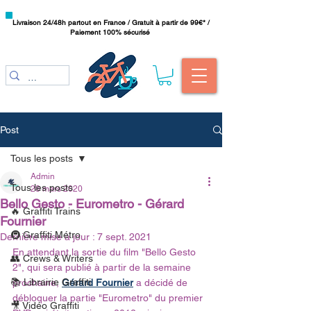
Livraison 24/48h partout en France / Gratuit à partir de 99€* /
Paiement 100% sécurisé
Post
Tous les posts
Admin
Tous les posts
28 mars 2020
Bello Gesto - Eurometro - Gérard
🔥 Graffiti Trains
Fournier
🚇 Graffiti Métro
Dernière mise à jour :
7 sept. 2021
En attendant la sortie du film "Bello Gesto 
👥 Crews & Writers
2", qui sera publié à partir de la semaine 
📚 Librairie Graffiti
prochaine, 
Gérard Fournier
 a décidé de 
débloquer la partie "Eurometro" du premier 
🎥 Vidéo Graffiti