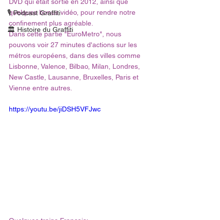
DVD qui était sortie en 2012, ainsi que 
quelques bonus vidéo, pour rendre notre 
🎙 Podcast Graffiti
confinement plus agréable. 
🏛 Histoire du Graffiti
Dans cette partie "EuroMetro", nous 
pouvons voir 27 minutes d'actions sur les 
métros européens, dans des villes comme 
Lisbonne, Valence, Bilbao, Milan, Londres, 
New Castle, Lausanne, Bruxelles, Paris et 
Vienne entre autres.
https://youtu.be/jiDSH5VFJwc