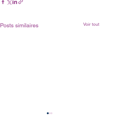
Voir tout
Posts similaires
Notre Graffiti Shop France
Bombes de Peinture Montana & Kobra