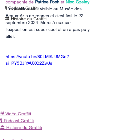
compagnie de 
Patrice Poch
 et 
Nico Gzeley
. 
🎙 Podcast Graffiti
L'exposition était visible au Musée des 
Beaux-Arts de rennes et c'est finit le 22 
🏛 Histoire du Graffiti
septembre 2024. Merci à eux car 
l'exposition est super cool et on à pas pu y 
aller.
https://youtu.be/80LMlKJJMGo?
si=PY5BJlYAUXQ2ZwJs
🎥 Vidéo Graffiti
🎙 Podcast Graffiti
🏛 Histoire du Graffiti