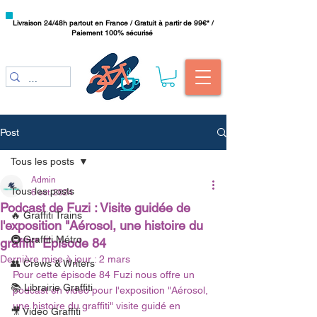
Livraison 24/48h partout en France / Gratuit à partir de 99€* /
Paiement 100% sécurisé
Post
Tous les posts
Admin
Tous les posts
6 oct. 2024
Podcast de Fuzi : Visite guidée de
🔥 Graffiti Trains
l'exposition "Aérosol, une histoire du
🚇 Graffiti Métro
graffiti" Episode 84
Dernière mise à jour :
2 mars
👥 Crews & Writers
Pour cette épisode 84 Fuzi nous offre un 
📚 Librairie Graffiti
podcast en vidéo pour l'exposition "Aérosol, 
une histoire du graffiti" visite guidé en 
🎥 Vidéo Graffiti