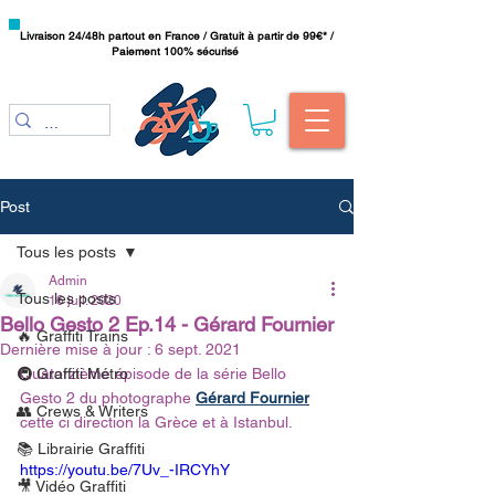
Livraison 24/48h partout en France / Gratuit à partir de 99€* /
Paiement 100% sécurisé
Post
Tous les posts
Admin
Tous les posts
16 juil. 2020
Bello Gesto 2 Ep.14 - Gérard Fournier
🔥 Graffiti Trains
Dernière mise à jour :
6 sept. 2021
🚇 Graffiti Métro
Quatorzième épisode de la série Bello 
Gesto 2 du photographe 
Gérard Fournier
👥 Crews & Writers
cette ci direction la Grèce et à Istanbul.
📚 Librairie Graffiti
https://youtu.be/7Uv_-IRCYhY
🎥 Vidéo Graffiti