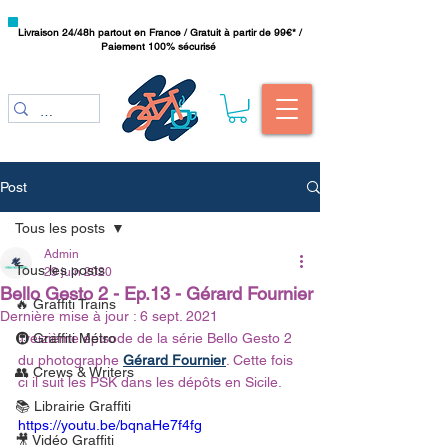
Livraison 24/48h partout en France / Gratuit à partir de 99€* /
Paiement 100% sécurisé
Post
Tous les posts
Admin
Tous les posts
29 juin 2020
Bello Gesto 2 - Ep.13 - Gérard Fournier
🔥 Graffiti Trains
Dernière mise à jour :
6 sept. 2021
🚇 Graffiti Métro
Treizième épisode de la série Bello Gesto 2 
du photographe 
Gérard Fournier
. Cette fois 
👥 Crews & Writers
ci il suit les PSK dans les dépôts en Sicile.
📚 Librairie Graffiti
https://youtu.be/bqnaHe7f4fg
🎥 Vidéo Graffiti