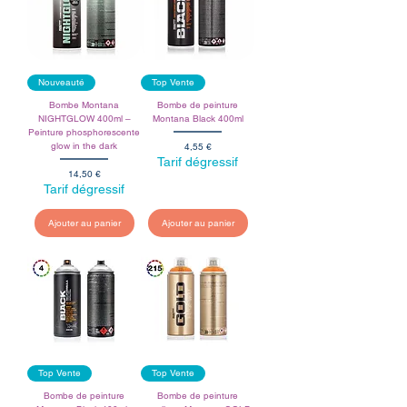
Nouveauté
Top Vente
Bombe Montana
Bombe de peinture
NIGHTGLOW 400ml –
Montana Black 400ml
Peinture phosphorescente
Prix
glow in the dark
4,55 €
Tarif dégressif
Prix
14,50 €
Tarif dégressif
Ajouter au panier
Ajouter au panier
Top Vente
Top Vente
Bombe de peinture
Bombe de peinture