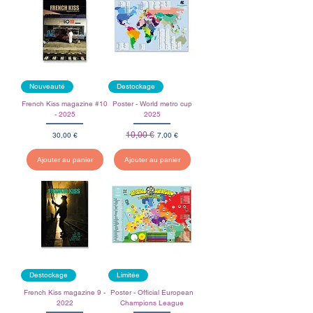
Nouveauté
Destockage
French Kiss magazine #10
Poster - World metro cup
- 2025
2025
Prix
Prix original
10,00 €
Prix promotionnel
30,00 €
7,00 €
Ajouter au panier
Ajouter au panier
Destockage
Limitée
French Kiss magazine 9 -
Poster - Official European
2022
Champions League