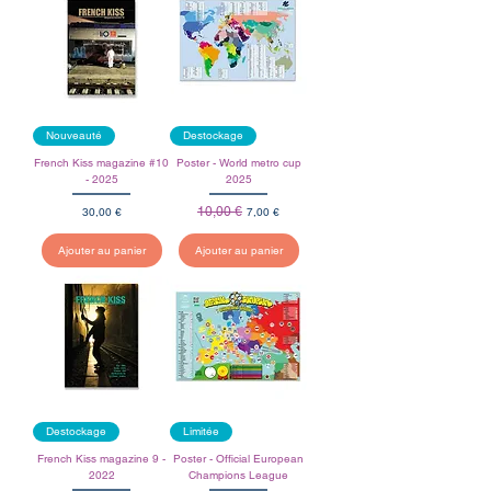
Nouveauté
Destockage
French Kiss magazine #10
Poster - World metro cup
- 2025
2025
Prix
Prix original
10,00 €
Prix promotionnel
30,00 €
7,00 €
Ajouter au panier
Ajouter au panier
Destockage
Limitée
French Kiss magazine 9 -
Poster - Official European
2022
Champions League