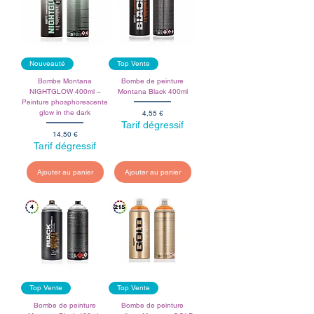
Nouveauté
Top Vente
Bombe Montana
Bombe de peinture
NIGHTGLOW 400ml –
Montana Black 400ml
Peinture phosphorescente
Prix
glow in the dark
4,55 €
Tarif dégressif
Prix
14,50 €
Tarif dégressif
Ajouter au panier
Ajouter au panier
Top Vente
Top Vente
Bombe de peinture
Bombe de peinture