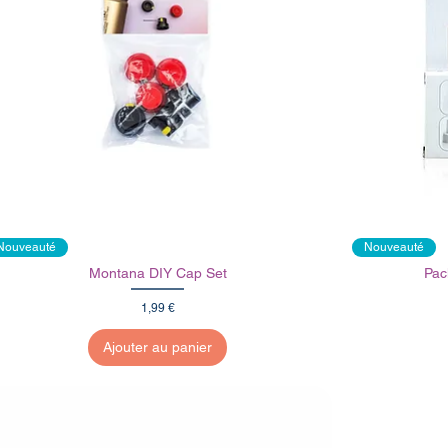
Nouveauté
Nouveauté
Montana DIY Cap Set
Pac
Prix
1,99 €
Ajouter au panier