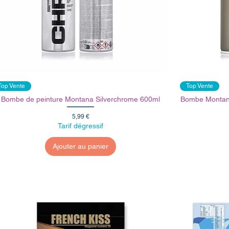
Top Vente
Top Vente
Bombe de peinture Montana Silverchrome 600ml
Bombe Montana 
Prix
5,99 €
Tarif dégressif
Ajouter au panier