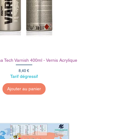
Tech Varnish 400ml - Vernis Acrylique
Prix
8,40 €
Tarif dégressif
Ajouter au panier