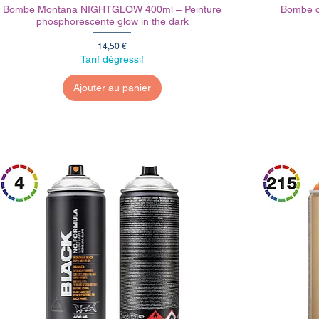
Bombe Montana NIGHTGLOW 400ml – Peinture
Bombe d
phosphorescente glow in the dark
Prix
14,50 €
Tarif dégressif
Ajouter au panier