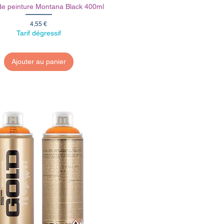
e peinture Montana Black 400ml
Prix
4,55 €
Tarif dégressif
Ajouter au panier