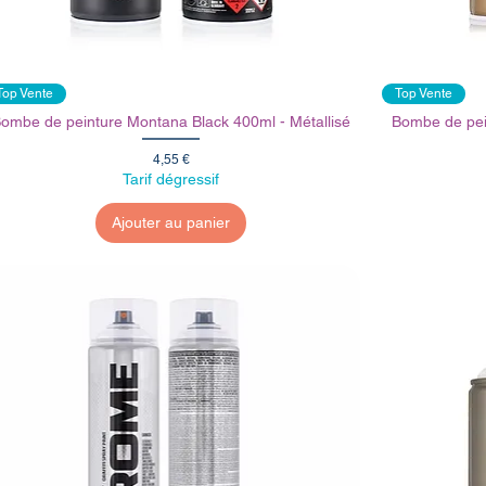
Top Vente
Top Vente
ombe de peinture Montana Black 400ml - Métallisé
Bombe de pei
Prix
4,55 €
Tarif dégressif
Ajouter au panier