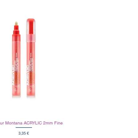
ur Montana ACRYLIC 2mm Fine
Prix
3,35 €