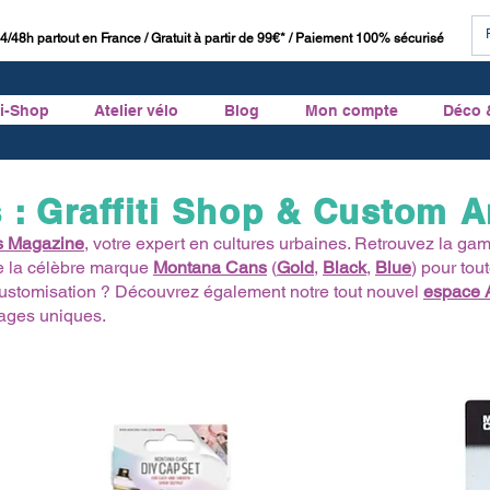
4/48h partout en France / Gratuit à partir de 99€* / Paiement 100% sécurisé
ti-Shop
Atelier vélo
Blog
Mon compte
Déco 
 : Graffiti Shop & Custom A
s Magazine
, votre expert en cultures urbaines. Retrouvez la 
e la célèbre marque
Montana Cans
(
Gold
,
Black
,
Blue
) pour tou
 customisation ? Découvrez également notre tout nouvel
espace A
tages uniques.