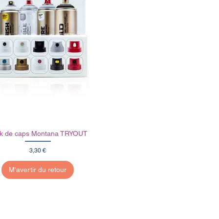
k de caps Montana TRYOUT
Prix
3,30 €
M'avertir du retour