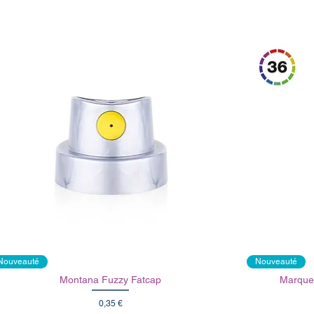
Nouveauté
Nouveauté
Montana Fuzzy Fatcap
Marque
Prix
0,35 €