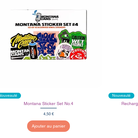
Nouveauté
Nouveauté
Montana Sticker Set No.4
Recharg
Prix
4,50 €
Ajouter au panier