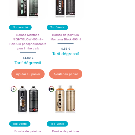
Nouveauté
Top Vente
Bombe Montana
Bombe de peinture
NIGHTGLOW 400ml –
Montana Black 400ml
Peinture phosphorescente
Prix
glow in the dark
4,55 €
Tarif dégressif
Prix
14,50 €
Tarif dégressif
Ajouter au panier
Ajouter au panier
Top Vente
Top Vente
Bombe de peinture
Bombe de peinture