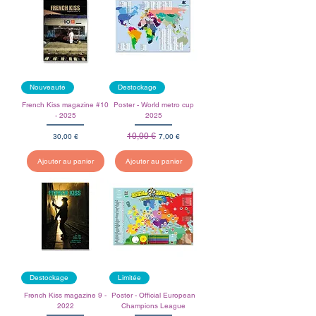
Nouveauté
Destockage
French Kiss magazine #10
Poster - World metro cup
- 2025
2025
Prix
Prix original
10,00 €
Prix promotionnel
30,00 €
7,00 €
Ajouter au panier
Ajouter au panier
Destockage
Limitée
French Kiss magazine 9 -
Poster - Official European
2022
Champions League